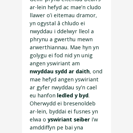
ar-lein hefyd ac mae’n cludo
llawer o’i eitemau dramor,
yn ogystal â chludo ei
nwyddau i ddelwyr lleol a
phrynu a gwerthu mewn
arwerthiannau. Mae hyn yn
golygu ei fod nid yn unig
angen yswiriant am
nwyddau sydd ar daith
, ond
mae hefyd angen yswiriant
ar gyfer nwyddau sy’n cael
eu hanfon
ledled y byd
.
Oherwydd ei bresenoldeb
ar-lein, byddai ei fusnes yn
elwa o
yswiriant seiber
i’w
amddiffyn pe bai yna