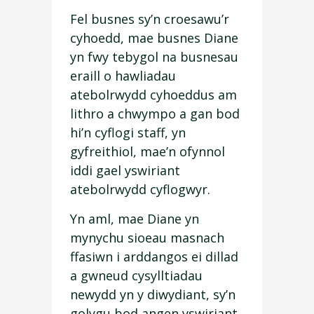
Fel busnes sy’n croesawu’r
cyhoedd, mae busnes Diane
yn fwy tebygol na busnesau
eraill o hawliadau
atebolrwydd cyhoeddus am
lithro a chwympo a gan bod
hi’n cyflogi staff, yn
gyfreithiol, mae’n ofynnol
iddi gael yswiriant
atebolrwydd cyflogwyr.
Yn aml, mae Diane yn
mynychu sioeau masnach
ffasiwn i arddangos ei dillad
a gwneud cysylltiadau
newydd yn y diwydiant, sy’n
golygu bod angen yswiriant