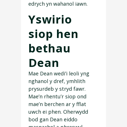
edrych yn wahanol iawn.
Yswirio
siop hen
bethau
Dean
Mae Dean wedi’i leoli yng
nghanol y dref, ymhlith
prysurdeb y stryd fawr.
Mae’n rhentu’r siop ond
mae’n berchen ar y fflat
uwch ei phen. Oherwydd
bod gan Dean eiddo
masnachol a phreswyl