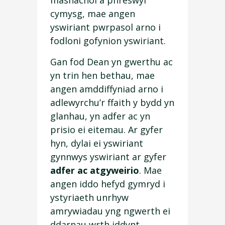
cymysg, mae angen
yswiriant pwrpasol arno i
fodloni gofynion yswiriant.
Gan fod Dean yn gwerthu ac
yn trin hen bethau, mae
angen amddiffyniad arno i
adlewyrchu’r ffaith y bydd yn
glanhau, yn adfer ac yn
prisio ei eitemau. Ar gyfer
hyn, dylai ei yswiriant
gynnwys yswiriant ar gyfer
adfer ac atgyweirio
. Mae
angen iddo hefyd gymryd i
ystyriaeth unrhyw
amrywiadau yng ngwerth ei
ddarnau wrth iddynt