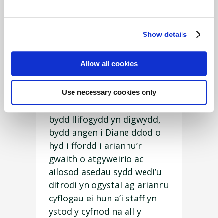
i ystyriaeth o dan bolisi
yswiriant Diane ei hun.
Show details
Gan fod y siop wedi’i leoli
ger yr afon, mae’n croesawu
Allow all cookies
llawer o gwsmeriaid. Fodd
bynnag, mae ei agosrwydd
at y dŵr yn golygu ei fod
Use necessary cookies only
mewn perygl o lifogydd. Os
bydd llifogydd yn digwydd,
bydd angen i Diane ddod o
hyd i ffordd i ariannu’r
gwaith o atgyweirio ac
ailosod asedau sydd wedi’u
difrodi yn ogystal ag ariannu
cyflogau ei hun a’i staff yn
ystod y cyfnod na all y