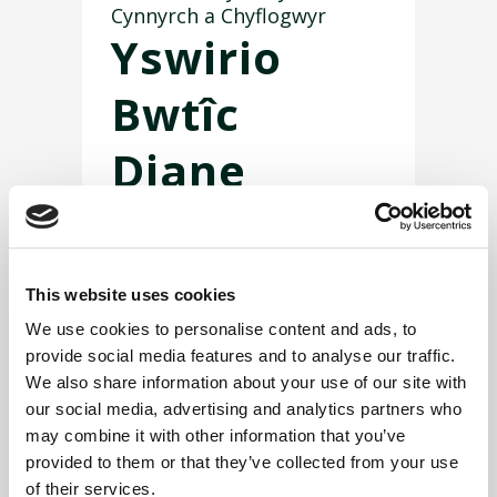
Cynnyrch a Chyflogwyr
Yswirio
Bwtîc
Diane
Mae Diane wedi dewis
rhentu eiddo masnachol ar
lan yr afon. Er bod gan ei
This website uses cookies
landlord ei yswiriant ei hun
ar gyfer yr adeilad, y celfi a’r
We use cookies to personalise content and ads, to
provide social media features and to analyse our traffic.
gosodiadau, nid yw hyn yn
We also share information about your use of our site with
cynnwys difrod i offer, stoc,
our social media, advertising and analytics partners who
materion atebolrwydd neu
may combine it with other information that you’ve
ymyrraeth i fusnes Diane.
provided to them or that they’ve collected from your use
Byddai angen cymryd y rhain
of their services.