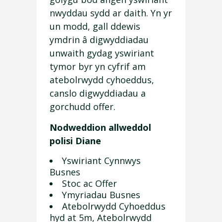
nwyddau sydd ar daith. Yn yr
un modd, gall ddewis
ymdrin â digwyddiadau
unwaith gydag yswiriant
tymor byr yn cyfrif am
atebolrwydd cyhoeddus,
canslo digwyddiadau a
gorchudd offer.
Nodweddion allweddol
polisi Diane
Yswiriant Cynnwys
Busnes
Stoc ac Offer
Ymyriadau Busnes
Atebolrwydd Cyhoeddus
hyd at 5m, Atebolrwydd