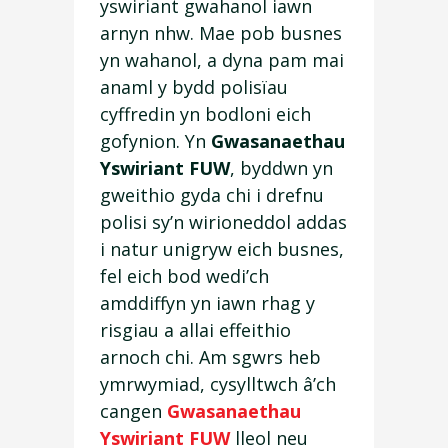
yswiriant gwahanol iawn
arnyn nhw. Mae pob busnes
yn wahanol, a dyna pam mai
anaml y bydd polisïau
cyffredin yn bodloni eich
gofynion. Yn
Gwasanaethau
Yswiriant FUW
, byddwn yn
gweithio gyda chi i drefnu
polisi sy’n wirioneddol addas
i natur unigryw eich busnes,
fel eich bod wedi’ch
amddiffyn yn iawn rhag y
risgiau a allai effeithio
arnoch chi. Am sgwrs heb
ymrwymiad, cysylltwch â’ch
cangen
Gwasanaethau
Yswiriant FUW
lleol neu