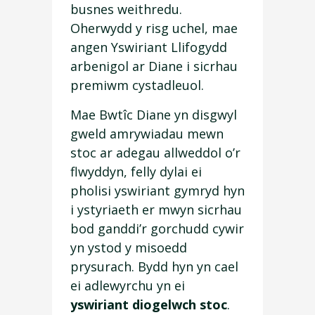
busnes weithredu.
Oherwydd y risg uchel, mae
angen Yswiriant Llifogydd
arbenigol ar Diane i sicrhau
premiwm cystadleuol.
Mae Bwtîc Diane yn disgwyl
gweld amrywiadau mewn
stoc ar adegau allweddol o’r
flwyddyn, felly dylai ei
pholisi yswiriant gymryd hyn
i ystyriaeth er mwyn sicrhau
bod ganddi’r gorchudd cywir
yn ystod y misoedd
prysurach. Bydd hyn yn cael
ei adlewyrchu yn ei
yswiriant diogelwch stoc
.