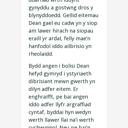
gynyddu a gostwng dros y
blynyddoedd. Gellid eitemau
Dean gael eu cadw yn y siop
am lawer hirach na siopau
eraill yr ardal, felly mae’n
hanfodol iddo ailbrisio yn
rheolaidd.
Bydd angen i bolisi Dean
hefyd gymryd i ystyriaeth
dibrisiant mewn gwerth yn
dilyn adfer eitem. Er
enghraifft, pe bai angen
iddo adfer llyfr argraffiad
cyntaf, byddai hyn wedyn
werth llawer llai na’i werth
cychwynnol. Neu pe bai’n