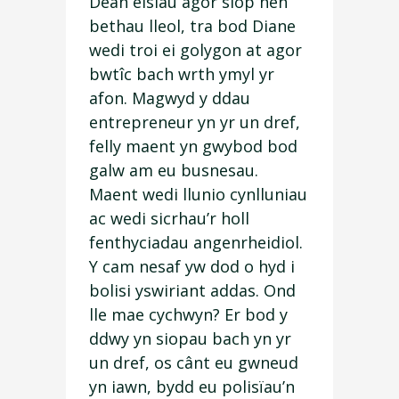
Dean eisiau agor siop hen
bethau lleol, tra bod Diane
wedi troi ei golygon at agor
bwtîc bach wrth ymyl yr
afon. Magwyd y ddau
entrepreneur yn yr un dref,
felly maent yn gwybod bod
galw am eu busnesau.
Maent wedi llunio cynlluniau
ac wedi sicrhau’r holl
fenthyciadau angenrheidiol.
Y cam nesaf yw dod o hyd i
bolisi yswiriant addas. Ond
lle mae cychwyn? Er bod y
ddwy yn siopau bach yn yr
un dref, os cânt eu gwneud
yn iawn, bydd eu polisïau’n