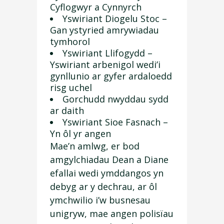
Cyflogwyr a Cynnyrch
Yswiriant Diogelu Stoc –
Gan ystyried amrywiadau
tymhorol
Yswiriant Llifogydd –
Yswiriant arbenigol wedi’i
gynllunio ar gyfer ardaloedd
risg uchel
Gorchudd nwyddau sydd
ar daith
Yswiriant Sioe Fasnach –
Yn ôl yr angen
Mae’n amlwg, er bod
amgylchiadau Dean a Diane
efallai wedi ymddangos yn
debyg ar y dechrau, ar ôl
ymchwilio i’w busnesau
unigryw, mae angen polisïau