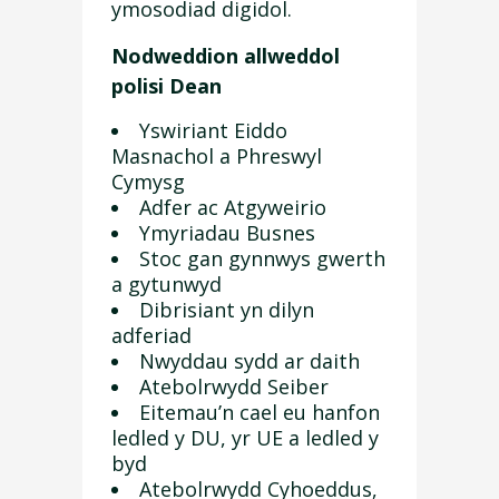
ymosodiad digidol.
Nodweddion allweddol
polisi Dean
Yswiriant Eiddo
Masnachol a Phreswyl
Cymysg
Adfer ac Atgyweirio
Ymyriadau Busnes
Stoc gan gynnwys gwerth
a gytunwyd
Dibrisiant yn dilyn
adferiad
Nwyddau sydd ar daith
Atebolrwydd Seiber
Eitemau’n cael eu hanfon
ledled y DU, yr UE a ledled y
byd
Atebolrwydd Cyhoeddus,