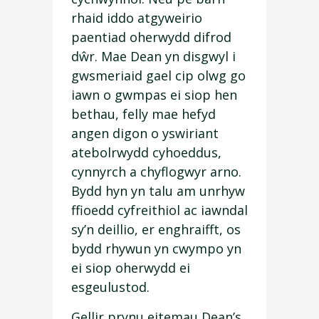
rhaid iddo atgyweirio
paentiad oherwydd difrod
dŵr. Mae Dean yn disgwyl i
gwsmeriaid gael cip olwg go
iawn o gwmpas ei siop hen
bethau, felly mae hefyd
angen digon o yswiriant
atebolrwydd cyhoeddus,
cynnyrch a chyflogwyr arno.
Bydd hyn yn talu am unrhyw
ffioedd cyfreithiol ac iawndal
sy’n deillio, er enghraifft, os
bydd rhywun yn cwympo yn
ei siop oherwydd ei
esgeulustod.
Gellir prynu eitemau Dean’s