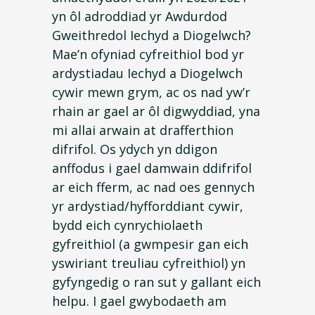
yn ôl adroddiad yr Awdurdod
Gweithredol Iechyd a Diogelwch?
Mae’n ofyniad cyfreithiol bod yr
ardystiadau Iechyd a Diogelwch
cywir mewn grym, ac os nad yw’r
rhain ar gael ar ôl digwyddiad, yna
mi allai arwain at drafferthion
difrifol. Os ydych yn ddigon
anffodus i gael damwain ddifrifol
ar eich fferm, ac nad oes gennych
yr ardystiad/hyfforddiant cywir,
bydd eich cynrychiolaeth
gyfreithiol (a gwmpesir gan eich
yswiriant treuliau cyfreithiol) yn
gyfyngedig o ran sut y gallant eich
helpu. I gael gwybodaeth am