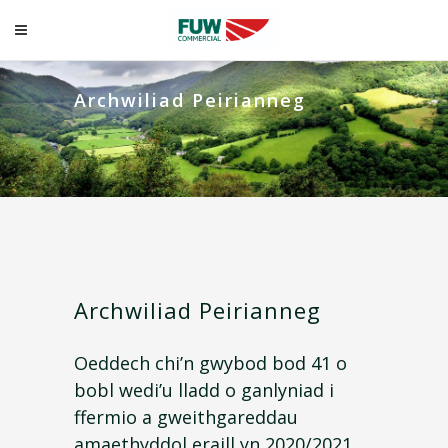
Archwiliad Peirianneg
Archwiliad Peirianneg
Oeddech chi’n gwybod bod 41 o
bobl wedi’u lladd o ganlyniad i
ffermio a gweithgareddau
amaethyddol eraill yn 2020/2021