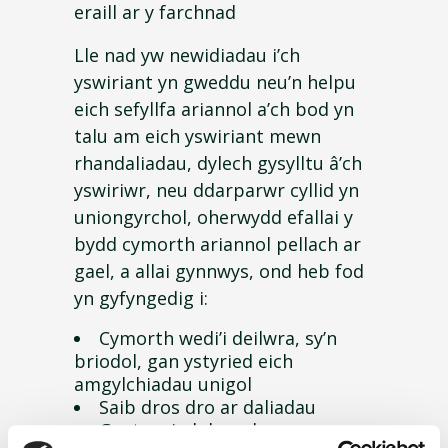
eraill ar y farchnad
Lle nad yw newidiadau i’ch
yswiriant yn gweddu neu’n helpu
eich sefyllfa ariannol a’ch bod yn
talu am eich yswiriant mewn
rhandaliadau, dylech gysylltu â’ch
yswiriwr, neu ddarparwr cyllid yn
uniongyrchol, oherwydd efallai y
bydd cymorth ariannol pellach ar
gael, a allai gynnwys, ond heb fod
yn gyfyngedig i:
Cymorth wedi’i deilwra, sy’n
briodol, gan ystyried eich
amgylchiadau unigol
Saib dros dro ar daliadau
Gostyngiad dros dro mewn