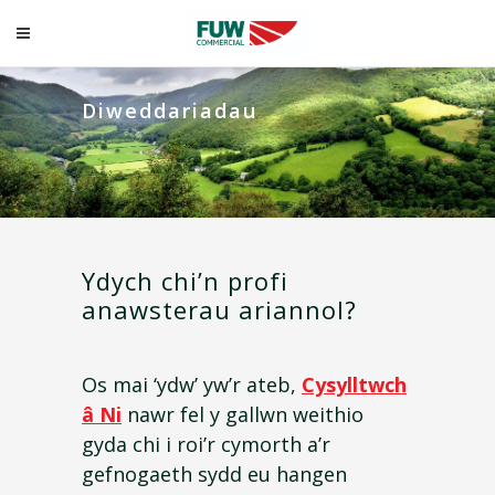
Diweddariadau
Ydych chi’n profi
anawsterau ariannol?
Os mai ‘ydw’ yw’r ateb,
Cysylltwch
â Ni
nawr fel y gallwn weithio
gyda chi i roi’r cymorth a’r
gefnogaeth sydd eu hangen