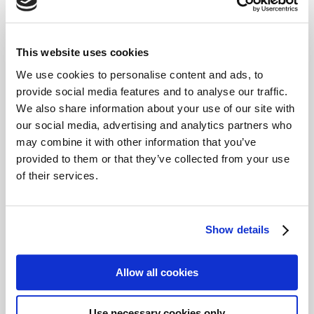
taliadau
Atal, lleihau, hepgor neu ganslo
unrhyw log neu daliadau pellach
Diwygio’ch dyddiad ad-dalu, neu
This website uses cookies
ledaenu taliadau’n wahanol
We use cookies to personalise content and ads, to
Cymorth i gael gafael ar
provide social media features and to analyse our traffic.
arweiniad ariannol, neu gyngor am
We also share information about your use of our site with
ddim ar ddyledion
our social media, advertising and analytics partners who
may combine it with other information that you’ve
provided to them or that they’ve collected from your use
Angen mwy o
of their services.
help?
Show details
Mae cymorth am ddim ac yn
Allow all cookies
ddiduedd gydag arian ar gael ar
wefan
Money Helper
, a gefnogir
Use necessary cookies only