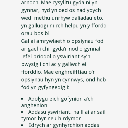
arnoch. Mae cysylltu gyda ni yn
gynnar, hyd yn oed os nad ydych
wedi methu unrhyw daliadau eto,
yn galluogi ni i’ch helpu yn y ffordd
orau bosibl.
Gallai amrywiaeth o opsiynau fod
ar gael i chi, gyda’r nod o gynnal
lefel briodol o yswiriant sy’n
bwysig i chi ac y gallwch ei
fforddio. Mae enghreifftiau o’r
opsiynau hyn yn cynnwys, ond heb
fod yn gyfyngedig i:
Adolygu eich gofynion a’ch
anghenion
Addasu yswiriant, naill ai ar sail
tymor byr neu hirdymor
Edrych ar gynhyrchion addas