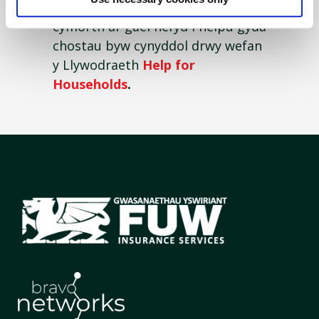
gan Lywodraeth y DU. Mae
cymorth ar gael hefyd i helpu gyda
chostau byw cynyddol drwy wefan
y Llywodraeth
Help for
Households
.